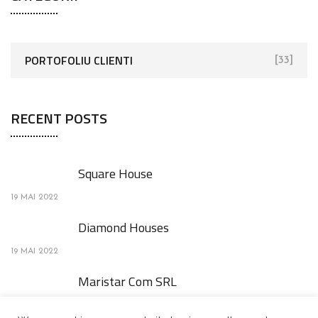
c
h
f
PORTOFOLIU CLIENTI
[33]
o
r
RECENT POSTS
:
Square House
19 MAI 2022
Diamond Houses
19 MAI 2022
Maristar Com SRL
19 MAI 2022